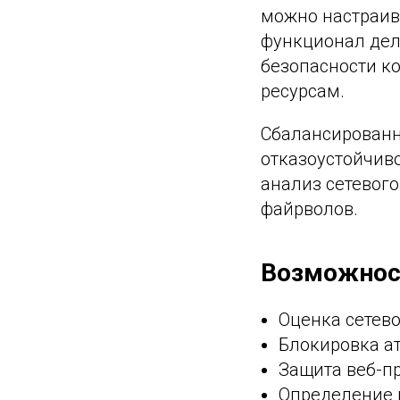
можно настраив
функционал дел
безопасности к
ресурсам.
Сбалансированн
отказоустойчиво
анализ сетевого
файрволов.
Возможност
Оценка сетево
Блокировка а
Защита веб-пр
Определение 