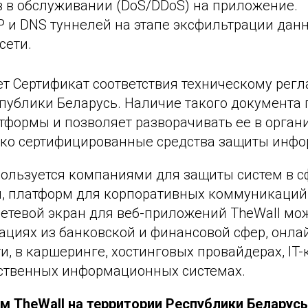
з в обслуживании (DoS/DDoS) на приложение.
P и DNS туннелей на этапе эксфильтрации да
сети.
т Сертификат соответствия техническому регл
спублики Беларусь. Наличие такого документа
формы и позволяет разворачивать ее в органи
ко сертифицированные средства защиты инфо
пользуется компаниями для защиты систем в с
, платформ для корпоративных коммуникаций и
сетевой экран для веб-приложений TheWall мо
ациях из банковской и финансовой сфер, онла
 в каршеринге, хостинговых провайдерах, IT-
рственных информационных системах.
 TheWall на территории Республики Беларус