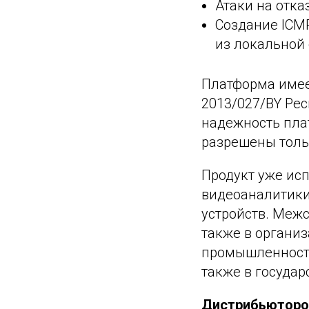
Атаки на отка
Создание ICM
из локальной 
Платформа имее
2013/027/BY Ре
надежность плат
разрешены толь
Продукт уже ис
видеоаналитики
устройств. Меж
также в организ
промышленности,
также в госуда
Дистрибьютором