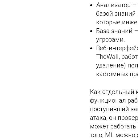
Анализатор – 
базой знаний 
которые инже
База знаний 
угрозами.
Веб-интерфей
TheWall, рабо
удаление) пол
кастомных пра
Как отдельный к
функционал рабо
поступивший зап
атака, он прове
может работать
того, ML можно 