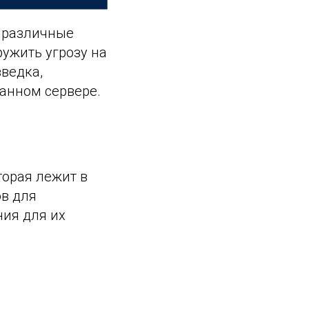
т различные
ужить угрозу на
зведка,
анном сервере.
торая лежит в
ов для
ния для их