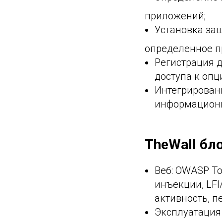
приложений;
Установка за
определенное п
Регистрация 
доступа к оп
Интегрирован
информационн
TheWall бл
Веб: OWASP To
инъекции, LFI
активность, п
Эксплуатация с