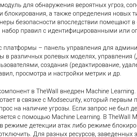
модуль для обнаружения вероятных угроз, соп
и блокирования, а также определения новых ти
неры безопасности впоследствии помещают в 
– набор правил с идентифицированными или 
с платформы – панель управления для админ
ты в различных ролевых моделях, управления 
ьзователями, создания (редактирование, удал
вил, просмотра и настройки метрик и др.
омпонент в TheWall внедрен Machine Learning.
тает в связке с Modsecurity, который первым 
рос на наличие угрозы. Если запрос не был д
ряется с помощью Machine Learning. В TheWall M
 в режиме детекции атак либо режиме блокиро
отключить. Для разных ресурсов, заведенных з