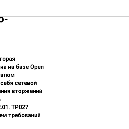
рма
б-
торая
на на базе Open
оналом
 себя сетевой
ения вторжений
ь
.01. ТР027
нем требований