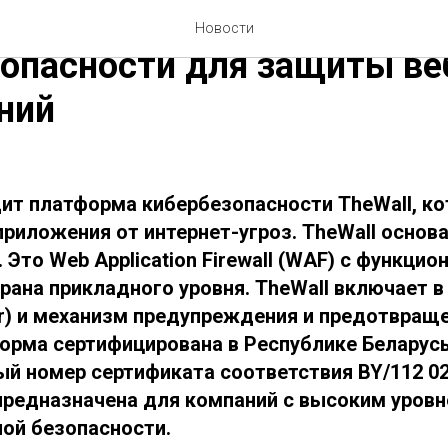
 интеллектуальная платфо
Новости
опасности для защиты ве
ний
ит платформа кибербезопасности TheWall, ко
риложения от интернет-угроз. TheWall основа
 Это Web Application Firewall (WAF) с функци
рана прикладного уровня. TheWall включает в
ter) и механизм предупреждения и предотвращ
тформа сертифицирована в Республике Беларус
ый номер сертификата соответствия BY/112 02
и предназначена для компаний с высоким уров
ой безопасности.