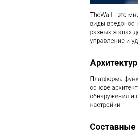
TheWall - это м
виды вредоносны
разных этапах д
управление и у
Архитекту
Платформа функ
основе архитек
обнаружения и 
настройки.
Составные 