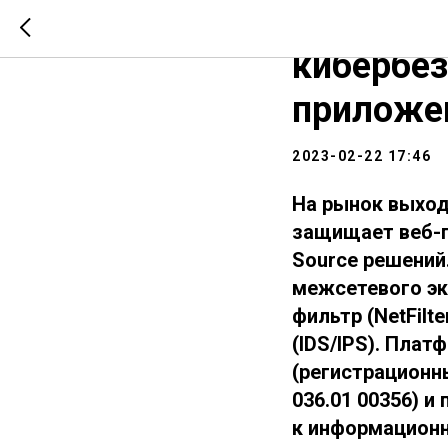
TheWall:
кибербез
приложе
2023-02-22 17:46
На рынок выход
защищает веб-п
Source решений.
межсетевого эк
фильтр (NetFil
(IDS/IPS). Пла
(регистрационн
036.01 00356) 
к информационн