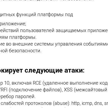
щитных функций платформы под
риложение;
действий пользователей защищаемых приложе
циям платформы.
ие во внешние системы управления событиям
ой безопасности.
окирует следующие атаки:
p 10, включая RCE (удаленное выполнение кода
/RFI (подключение файлов), XSS (межсайтовый 
еребор паролей.
лабостей протоколов (abuse): http, icmp, dns, s