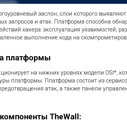
ногоуровневый заслон, слои которого выявляю
х запросов и атак. Платформа способна обнар
ействий хакера: эксплуатация уязвимостей, ра
даленное выполнение кода на скомпрометиров
ра платформы
ционирует на нижних уровнях модели OSI*, ко
туры платформы. Платформа состоит из сервис
предотвращения атак, а также панели управле
компоненты TheWall: