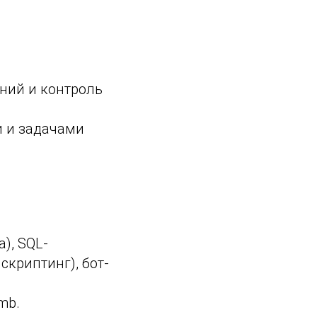
ний и контроль
и и задачами
), SQL-
скриптинг), бот-
mb.