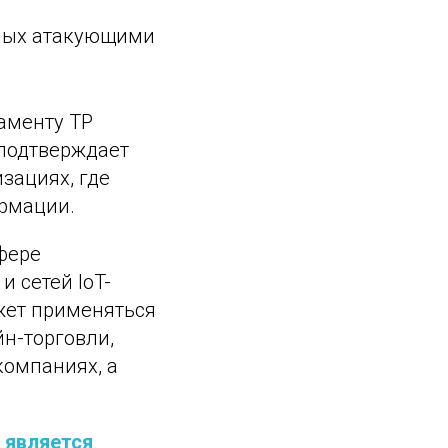
нных атакующими
аменту ТР
 подтверждает
зациях, где
рмации.
фере
 сетей IoT-
жет применяться
йн-торговли,
компаниях, а
ь
является