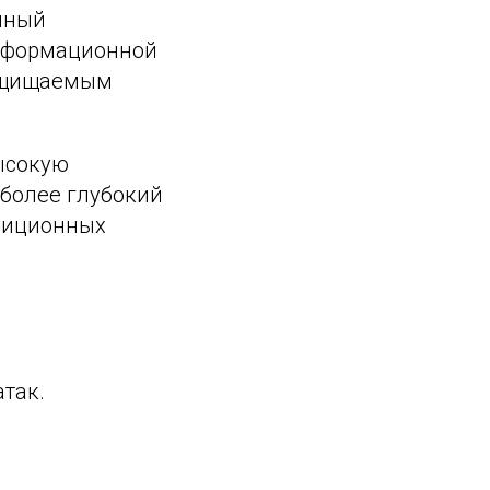
нный
информационной
защищаемым
ысокую
 более глубокий
адиционных
так.